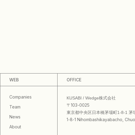
WEB
OFFICE
Companies
KUSABI / Wedge株式会社
〒103-0025
Team
東京都中央区日本橋茅場町1-8-1 
News
1-8-1 Nihombashikayabacho, Chuo
About