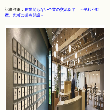
記事詳細：
創業間もない企業の交流促す －平和不動
産、兜町に拠点開設－